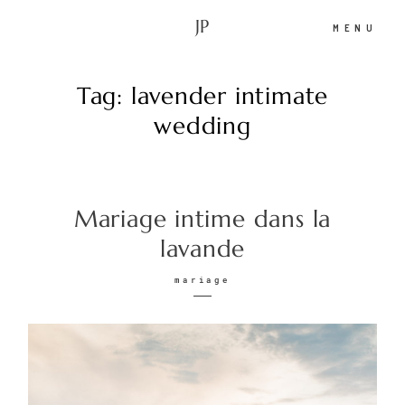
JP
MENU
Tag: lavender intimate
Accueil
wedding
Portfolio
Mariage intime dans la
A propos
lavande
mariage
Infos
Blog